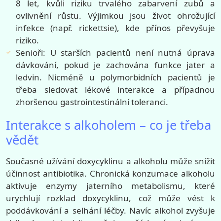
8 let, kvůli riziku trvalého zabarvení zubů a
ovlivnění růstu. Výjimkou jsou život ohrožující
infekce (např. rickettsie), kde přínos převyšuje
riziko.
Senioři: U starších pacientů není nutná úprava
dávkování, pokud je zachována funkce jater a
ledvin. Nicméně u polymorbidních pacientů je
třeba sledovat lékové interakce a případnou
zhoršenou gastrointestinální toleranci.
Interakce s alkoholem – co je třeba
vědět
Současné užívání doxycyklinu a alkoholu může snížit
účinnost antibiotika. Chronická konzumace alkoholu
aktivuje enzymy jaterního metabolismu, které
urychlují rozklad doxycyklinu, což může vést k
poddávkování a selhání léčby. Navíc alkohol zvyšuje