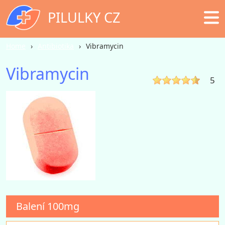
PILULKY CZ
Home
Antibiotika
Vibramycin
Vibramycin
5
Balení
100mg