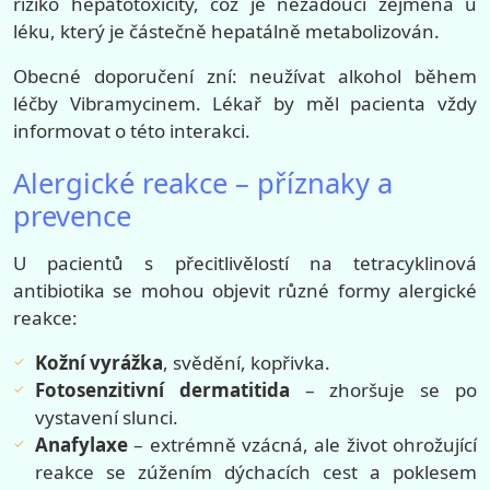
riziko hepatotoxicity, což je nežádoucí zejména u
léku, který je částečně hepatálně metabolizován.
Obecné doporučení zní: neužívat alkohol během
léčby Vibramycinem. Lékař by měl pacienta vždy
informovat o této interakci.
Alergické reakce – příznaky a
prevence
U pacientů s přecitlivělostí na tetracyklinová
antibiotika se mohou objevit různé formy alergické
reakce:
Kožní vyrážka
, svědění, kopřivka.
Fotosenzitivní dermatitida
– zhoršuje se po
vystavení slunci.
Anafylaxe
– extrémně vzácná, ale život ohrožující
reakce se zúžením dýchacích cest a poklesem