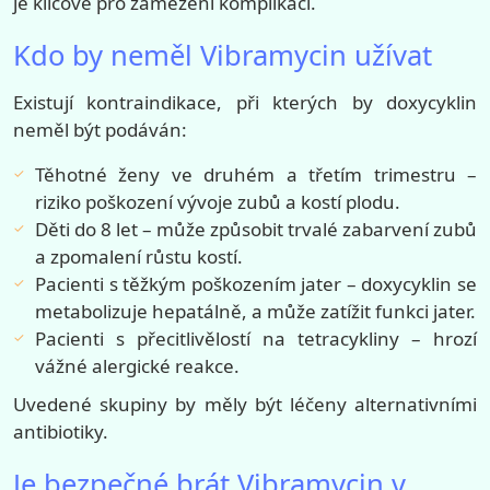
je klíčové pro zamezení komplikací.
Kdo by neměl Vibramycin užívat
Existují kontraindikace, při kterých by doxycyklin
neměl být podáván:
Těhotné ženy ve druhém a třetím trimestru –
riziko poškození vývoje zubů a kostí plodu.
Děti do 8 let – může způsobit trvalé zabarvení zubů
a zpomalení růstu kostí.
Pacienti s těžkým poškozením jater – doxycyklin se
metabolizuje hepatálně, a může zatížit funkci jater.
Pacienti s přecitlivělostí na tetracykliny – hrozí
vážné alergické reakce.
Uvedené skupiny by měly být léčeny alternativními
antibiotiky.
Je bezpečné brát Vibramycin v