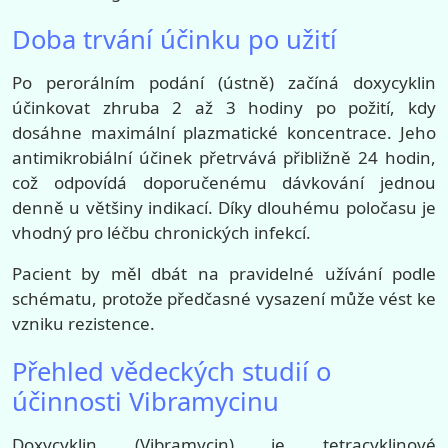
Doba trvání účinku po užití
Po perorálním podání (ústně) začíná doxycyklin
účinkovat zhruba 2 až 3 hodiny po požití, kdy
dosáhne maximální plazmatické koncentrace. Jeho
antimikrobiální účinek přetrvává přibližně 24 hodin,
což odpovídá doporučenému dávkování jednou
denně u většiny indikací. Díky dlouhému poločasu je
vhodný pro léčbu chronických infekcí.
Pacient by měl dbát na pravidelné užívání podle
schématu, protože předčasné vysazení může vést ke
vzniku rezistence.
Přehled vědeckých studií o
účinnosti Vibramycinu
Doxycyklin (Vibramycin) je tetracyklinové