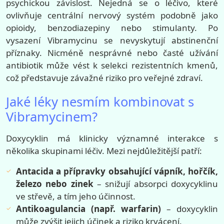
psychickou závislost. Nejedná se o léčivo, které
ovlivňuje centrální nervový systém podobně jako
opioidy, benzodiazepiny nebo stimulanty. Po
vysazení Vibramycinu se nevyskytují abstinenční
příznaky. Nicméně nesprávné nebo časté užívání
antibiotik může vést k selekci rezistentních kmenů,
což představuje závažné riziko pro veřejné zdraví.
Jaké léky nesmím kombinovat s
Vibramycinem?
Doxycyklin má klinicky významné interakce s
několika skupinami léčiv. Mezi nejdůležitější patří:
Antacida a přípravky obsahující vápník, hořčík,
železo nebo zinek
– snižují absorpci doxycyklinu
ve střevě, a tím jeho účinnost.
Antikoagulancia (např. warfarin)
– doxycyklin
může zvýšit jejich účinek a riziko krvácení.