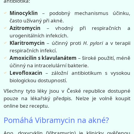
antibiotika:
Minocyklin
– podobný mechanismus účinku,
často užívaný při akné.
Azitromycin
– vhodný při respiračních a
urogenitálních infekcích.
Klaritromycin
– účinný proti
H. pylori
a v terapii
respiračních infekcí.
Amoxicilin s klavulanátem
– široké použití, méně
účinný na intracelulární bakterie.
Levofloxacin
– záložní antibiotikum s vysokou
biologickou dostupností.
Všechny tyto léky jsou v České republice dostupné
pouze na lékařský předpis. Nelze je volně koupit
online bez receptu.
Pomáhá Vibramycin na akné?
Ano, doxycyklin (Vibramycin) je klinicky ověřenou