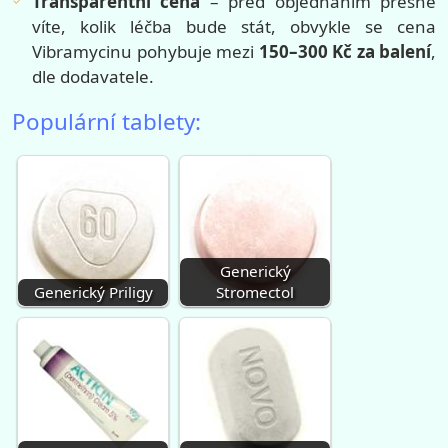
Transparentní cena
– před objednáním přesně
víte, kolik léčba bude stát, obvykle se cena
Vibramycinu pohybuje mezi
150–300 Kč za balení
,
dle dodavatele.
Populární tablety:
Generický
Generický Priligy
Stromectol