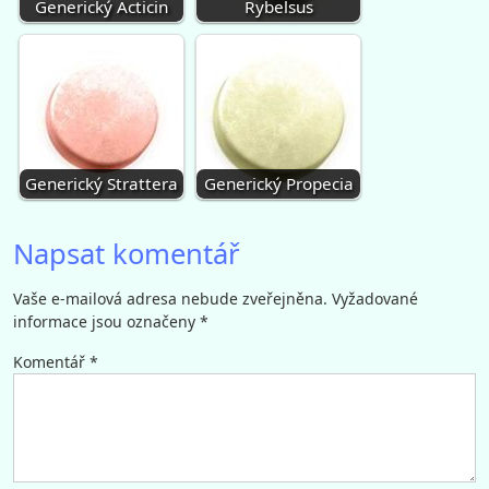
Generický Acticin
Rybelsus
Generický Strattera
Generický Propecia
Napsat komentář
Vaše e-mailová adresa nebude zveřejněna.
Vyžadované
informace jsou označeny
*
Komentář
*