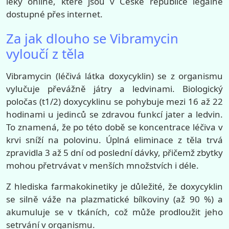
léky online, které jsou v České republice legálně
dostupné přes internet.
Za jak dlouho se Vibramycin
vyloučí z těla
Vibramycin (léčivá látka doxycyklin) se z organismu
vylučuje převážně játry a ledvinami. Biologický
poločas (t1/2) doxycyklinu se pohybuje mezi 16 až 22
hodinami u jedinců se zdravou funkcí jater a ledvin.
To znamená, že po této době se koncentrace léčiva v
krvi sníží na polovinu. Úplná eliminace z těla trvá
zpravidla 3 až 5 dní od poslední dávky, přičemž zbytky
mohou přetrvávat v menších množstvích i déle.
Z hlediska farmakokinetiky je důležité, že doxycyklin
se silně váže na plazmatické bílkoviny (až 90 %) a
akumuluje se v tkáních, což může prodloužit jeho
setrvání v organismu.