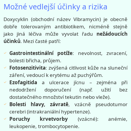
Možné vedlejší účinky a rizika
Doxycyklin (obchodní název Vibramycin) je obecně
dobře tolerovaným antibiotikem, nicméně stejně
jako jiná léčiva může vyvolat řadu
nežádoucích
účinků
. Mezi časté patří:
Gastrointestinální potíže
: nevolnost, zvracení,
bolesti břicha, průjem.
Fotosenzitivita
: zvýšená citlivost kůže na sluneční
záření, vedoucí k erytému až puchýřům.
Ezofagitida
a ulcerace jícnu – zejména při
nedodržení doporučení (např. užití bez
dostatečného množství tekutin nebo vleže).
Bolesti hlavy, závratě
, vzácně pseudotumor
cerebri (intrakraniální hypertenze).
Poruchy krvetvorby
(vzácné): anémie,
leukopenie, trombocytopenie.