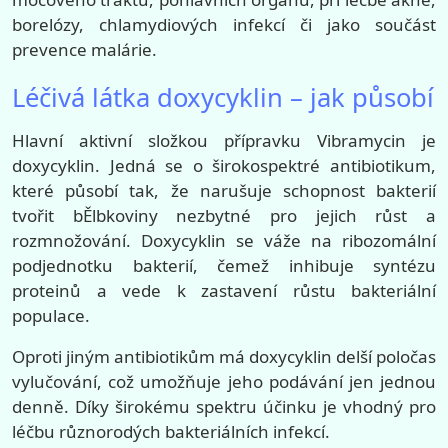
borelózy, chlamydiových infekcí či jako součást
prevence malárie.
Léčivá látka doxycyklin – jak působí
Hlavní aktivní složkou přípravku Vibramycin je
doxycyklin. Jedná se o širokospektré antibiotikum,
které působí tak, že narušuje schopnost bakterií
tvořit bĚlbkoviny nezbytné pro jejich růst a
rozmnožování. Doxycyklin se váže na ribozomální
podjednotku bakterií, čemež inhibuje syntézu
proteinů a vede k zastavení růstu bakteriální
populace.
Oproti jiným antibiotikům má doxycyklin delší poločas
vylučování, což umožňuje jeho podávání jen jednou
denně. Díky širokému spektru účinku je vhodný pro
léčbu různorodých bakteriálních infekcí.