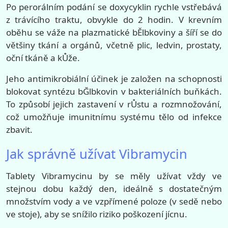
Po perorálním podání se doxycyklin rychle vstřebává
z trávícího traktu, obvykle do 2 hodin. V krevním
oběhu se váže na plazmatické bĚlbkoviny a šíří se do
většiny tkání a orgánů, včetně plic, ledvin, prostaty,
oční tkáně a kŮže.
Jeho antimikrobiální účinek je založen na schopnosti
blokovat syntézu bĞlbkovin v bakteriálních buňkách.
To způsobí jejich zastavení v rŮstu a rozmnožování,
což umožňuje imunitnímu systému tělo od infekce
zbavit.
Jak správně užívat Vibramycin
Tablety Vibramycinu by se měly užívat vždy ve
stejnou dobu každý den, ideálně s dostatečným
množstvím vody a ve vzpřímené poloze (v sedě nebo
ve stoje), aby se snížilo riziko poškození jícnu.