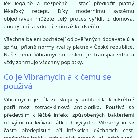
lék legálně a bezpečně – stačí předložit platný
lékařský recept. Díky modernímu systému
objednávek můžete celý proces vyřídit z domova,
anonymně a s doručením až ke dveřím.
Všechna balení pocházejí od ověřených dodavatelů a
splňují přísné normy kvality platné v České republice.
Naše cena Vibramycinu online je transparentní a
vždy zahrnuje všechny poplatky.
Co je Vibramycin a k čemu se
používá
Vibramycin je lék ze skupiny antibiotik, konkrétně
patří mezi tetracyklinová antibiotika. Používá se
především k léčbě infekcí způsobených bakteriemi
citlivými na léčivou látku doxycyklin. Vibramycin se
často předepisuje při infekcích dýchacích cest,
močového traktu, pohlavních orgánů, při léčbě akné,