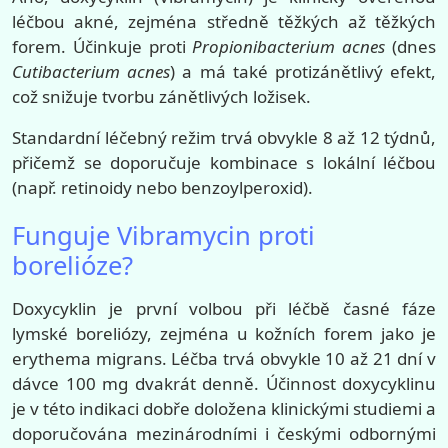
léčbou akné, zejména středně těžkých až těžkých
forem. Účinkuje proti
Propionibacterium acnes
(dnes
Cutibacterium acnes
) a má také protizánětlivý efekt,
což snižuje tvorbu zánětlivých ložisek.
Standardní léčebný režim trvá obvykle 8 až 12 týdnů,
přičemž se doporučuje kombinace s lokální léčbou
(např. retinoidy nebo benzoylperoxid).
Funguje Vibramycin proti
borelióze?
Doxycyklin je první volbou při léčbě časné fáze
lymské boreliózy, zejména u kožních forem jako je
erythema migrans. Léčba trvá obvykle 10 až 21 dní v
dávce 100 mg dvakrát denně. Účinnost doxycyklinu
je v této indikaci dobře doložena klinickými studiemi a
doporučována mezinárodními i českými odbornými