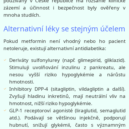
používaný v České republice má rozsáhlé klinické
zázemí a účinnost i bezpečnost byly ověřeny v
mnoha studiích.
Alternativní léky se stejným účelem
Pokud metformin není vhodný nebo ho pacient
netoleruje, existují alternativní antidiabetika:
Deriváty sulfonylurey (např. glimepirid, gliklazid).
Stimuluji uvolňování inzulinu z pankreatu, ale
nesou vyšší riziko hypoglykémie a nárůstu
hmotnosti.
Inhibitory DPP-4 (sitagliptin, vildagliptin a další).
Zvyšují hladinu inkretinů, mají neutrální vliv na
hmotnost, nižší riziko hypoglykémie.
GLP-1 receptoroví agonisté (liraglutid, semaglutid
atd.). Podávají se většinou injekčně, podporují
hubnutí, snižují glykémii, často s významným