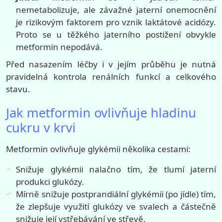
nemetabolizuje, ale závažné jaterní onemocnění
je rizikovým faktorem pro vznik laktátové acidózy.
Proto se u těžkého jaterního postižení obvykle
metformin nepodává.
Před nasazením léčby i v jejím průběhu je nutná
pravidelná kontrola renálních funkcí a celkového
stavu.
Jak metformin ovlivňuje hladinu
cukru v krvi
Metformin ovlivňuje glykémii několika cestami:
Snižuje glykémii nalačno tím, že tlumí jaterní
produkci glukózy.
Mírně snižuje postprandiální glykémii (po jídle) tím,
že zlepšuje využití glukózy ve svalech a částečně
snižuje její vstřebávání ve střevě.