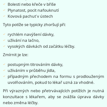
Bolesti nebo křeče v břiše
Plynatost, pocit nafouknutí
Kovová pachuť v ústech
Tyto potíže se typicky zhoršují při:
rychlém navýšení dávky,
užívání na lačno,
vysokých dávkách od začátku léčby.
Zmírnit je lze:
postupným titrováním dávky,
užíváním v průběhu jídla,
případným přechodem na formu s prodlouženým
uvolňováním, pokud to lékař uzná za vhodné.
Při výrazných nebo přetrvávajících potížích je nutná
konzultace s lékařem, aby se zvážila úprava dávky
nebo změna léčby.