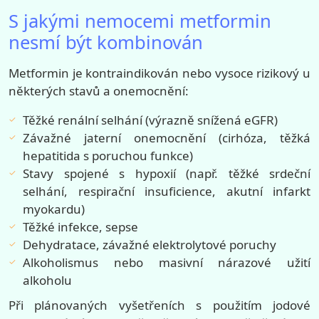
S jakými nemocemi metformin
nesmí být kombinován
Metformin je kontraindikován nebo vysoce rizikový u
některých stavů a onemocnění:
Těžké renální selhání (výrazně snížená eGFR)
Závažné jaterní onemocnění (cirhóza, těžká
hepatitida s poruchou funkce)
Stavy spojené s hypoxií (např. těžké srdeční
selhání, respirační insuficience, akutní infarkt
myokardu)
Těžké infekce, sepse
Dehydratace, závažné elektrolytové poruchy
Alkoholismus nebo masivní nárazové užití
alkoholu
Při plánovaných vyšetřeních s použitím jodové