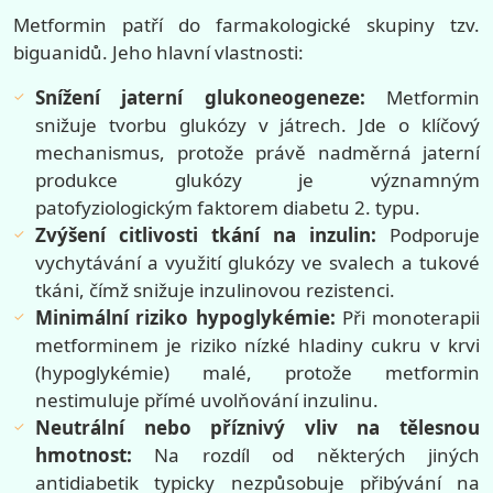
Metformin patří do farmakologické skupiny tzv.
biguanidů. Jeho hlavní vlastnosti:
Snížení jaterní glukoneogeneze:
Metformin
snižuje tvorbu glukózy v játrech. Jde o klíčový
mechanismus, protože právě nadměrná jaterní
produkce glukózy je významným
patofyziologickým faktorem diabetu 2. typu.
Zvýšení citlivosti tkání na inzulin:
Podporuje
vychytávání a využití glukózy ve svalech a tukové
tkáni, čímž snižuje inzulinovou rezistenci.
Minimální riziko hypoglykémie:
Při monoterapii
metforminem je riziko nízké hladiny cukru v krvi
(hypoglykémie) malé, protože metformin
nestimuluje přímé uvolňování inzulinu.
Neutrální nebo příznivý vliv na tělesnou
hmotnost:
Na rozdíl od některých jiných
antidiabetik typicky nezpůsobuje přibývání na