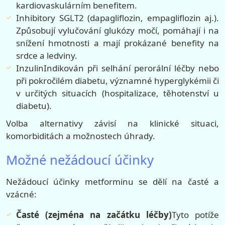
kardiovaskulárním benefitem.
Inhibitory SGLT2 (dapagliflozin, empagliflozin aj.).
Způsobují vylučování glukózy močí, pomáhají i na
snížení hmotnosti a mají prokázané benefity na
srdce a ledviny.
InzulinIndikován při selhání perorální léčby nebo
při pokročilém diabetu, významné hyperglykémii či
v určitých situacích (hospitalizace, těhotenství u
diabetu).
Volba alternativy závisí na klinické situaci,
komorbiditách a možnostech úhrady.
Možné nežádoucí účinky
Nežádoucí účinky metforminu se dělí na časté a
vzácné:
Časté (zejména na začátku léčby)
Tyto potíže