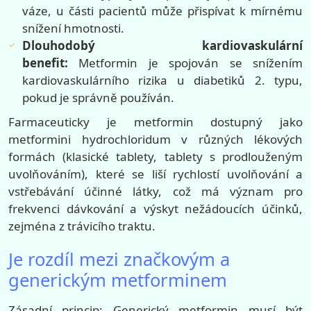
váze, u části pacientů může přispívat k mírnému
snížení hmotnosti.
Dlouhodobý kardiovaskulární
benefit:
Metformin je spojován se snížením
kardiovaskulárního rizika u diabetiků 2. typu,
pokud je správně používán.
Farmaceuticky je metformin dostupný jako
metformini hydrochloridum v různých lékových
formách (klasické tablety, tablety s prodlouženým
uvolňováním), které se liší rychlostí uvolňování a
vstřebávání účinné látky, což má význam pro
frekvenci dávkování a výskyt nežádoucích účinků,
zejména z trávicího traktu.
Je rozdíl mezi značkovým a
generickým metforminem
Zásadní princip: Generický metformin musí být