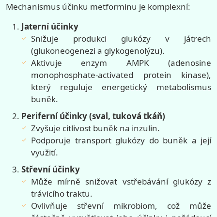
Mechanismus účinku metforminu je komplexní:
Jaterní účinky
Snižuje produkci glukózy v játrech
(glukoneogenezi a glykogenolýzu).
Aktivuje enzym AMPK (adenosine
monophosphate-activated protein kinase),
který reguluje energetický metabolismus
buněk.
Periferní účinky (sval, tuková tkáň)
Zvyšuje citlivost buněk na inzulin.
Podporuje transport glukózy do buněk a její
využití.
Střevní účinky
Může mírně snižovat vstřebávání glukózy z
trávicího traktu.
Ovlivňuje střevní mikrobiom, což může