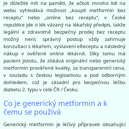
Je důležité mít na paměti, že ačkoli mnoho lidí na
webu vyhledává možnost „koupit metformin bez
receptu“ nebo „online bez receptu“, v České
republice jde o lék vázaný na lékařský předpis, takže
legální a zdravotně bezpečný prodej bez receptu
možný není; správný postup vždy zahrnuje
konzultaci s lékařem, vystavení eReceptu a následný
nákup v ověřené online lékárně. Díky tomu má
pacient jistotu, že získává originální nebo generický
metformin prověřené kvality, za transparentní cena,
v souladu s českou legislativou a pod odborným
dohledem, což je zásadní pro bezpečnou léčbu
diabetu 2. typu v celé ČR / Česku.
Co je generický metformin a k
čemu se používá
Generický metformin je léčivý přípravek obsahující