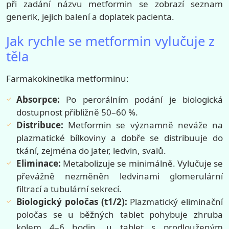
při zadání názvu metformin se zobrazí seznam
generik, jejich balení a doplatek pacienta.
Jak rychle se metformin vylučuje z
těla
Farmakokinetika metforminu:
Absorpce:
Po perorálním podání je biologická
dostupnost přibližně 50–60 %.
Distribuce:
Metformin se významně neváže na
plazmatické bílkoviny a dobře se distribuuje do
tkání, zejména do jater, ledvin, svalů.
Eliminace:
Metabolizuje se minimálně. Vylučuje se
převážně nezměněn ledvinami glomerulární
filtrací a tubulární sekrecí.
Biologický poločas (t1/2):
Plazmatický eliminační
poločas se u běžných tablet pohybuje zhruba
kolem 4–6 hodin, u tablet s prodlouženým