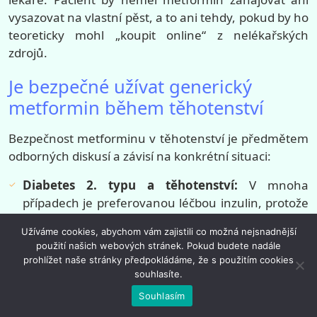
vysazovat na vlastní pěst, a to ani tehdy, pokud by ho
teoreticky mohl „koupit online“ z nelékařských
zdrojů.
Je bezpečné užívat generický
metformin během těhotenství
Bezpečnost metforminu v těhotenství je předmětem
odborných diskusí a závisí na konkrétní situaci:
Diabetes 2. typu a těhotenství:
V mnoha
případech je preferovanou léčbou inzulin, protože
s ním mají lékaři dlouhodobé zkušenosti.
Užíváme cookies, abychom vám zajistili co možná nejsnadnější
Metformin může být někdy užíván, ale rozhodnutí
použití našich webových stránek. Pokud budete nadále
je individuální.
prohlížet naše stránky předpokládáme, že s použitím cookies
Gestační diabetes:
V některých zemích se
souhlasíte.
metformin používá u žen s gestačním diabetem,
Souhlasím
ale vždy na základě pečlivého posouzení rizik a