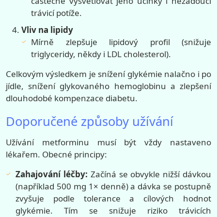
částečně vysvětlovat jeho účinky i nežádoucí
trávicí potíže.
Vliv na lipidy
Mírně zlepšuje lipidový profil (snižuje
triglyceridy, někdy i LDL cholesterol).
Celkovým výsledkem je snížení glykémie nalačno i po
jídle, snížení glykovaného hemoglobinu a zlepšení
dlouhodobé kompenzace diabetu.
Doporučené způsoby užívání
Užívání metforminu musí být vždy nastaveno
lékařem. Obecné principy:
Zahajování léčby:
Začíná se obvykle nižší dávkou
(například 500 mg 1× denně) a dávka se postupně
zvyšuje podle tolerance a cílových hodnot
glykémie. Tím se snižuje riziko trávicích