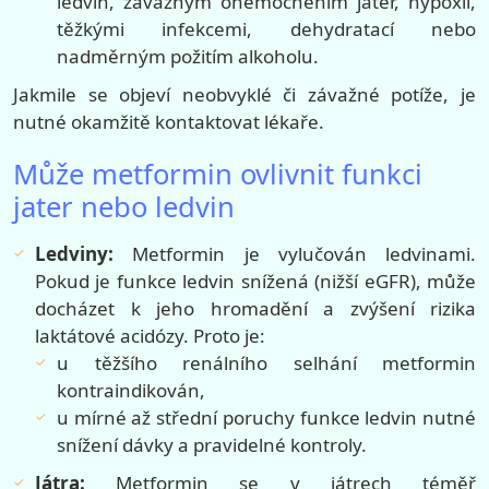
ledvin, závažným onemocněním jater, hypoxií,
těžkými infekcemi, dehydratací nebo
nadměrným požitím alkoholu.
Jakmile se objeví neobvyklé či závažné potíže, je
nutné okamžitě kontaktovat lékaře.
Může metformin ovlivnit funkci
jater nebo ledvin
Ledviny:
Metformin je vylučován ledvinami.
Pokud je funkce ledvin snížená (nižší eGFR), může
docházet k jeho hromadění a zvýšení rizika
laktátové acidózy. Proto je:
u těžšího renálního selhání metformin
kontraindikován,
u mírné až střední poruchy funkce ledvin nutné
snížení dávky a pravidelné kontroly.
Játra:
Metformin se v játrech téměř