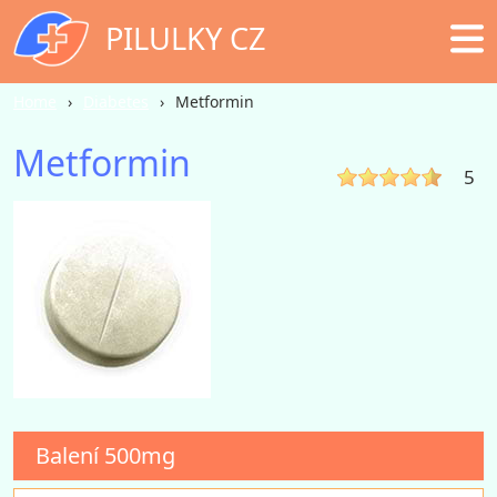
PILULKY CZ
Home
Diabetes
Metformin
Metformin
5
Balení
500mg