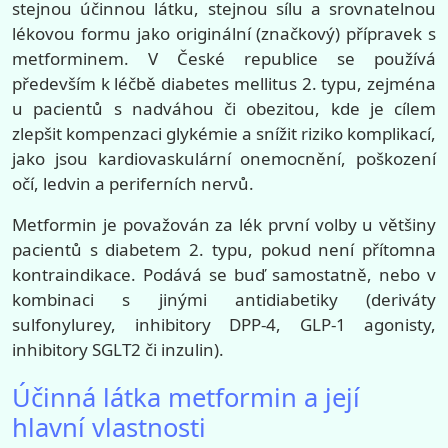
stejnou účinnou látku, stejnou sílu a srovnatelnou
lékovou formu jako originální (značkový) přípravek s
metforminem. V České republice se používá
především k léčbě diabetes mellitus 2. typu, zejména
u pacientů s nadváhou či obezitou, kde je cílem
zlepšit kompenzaci glykémie a snížit riziko komplikací,
jako jsou kardiovaskulární onemocnění, poškození
očí, ledvin a periferních nervů.
Metformin je považován za lék první volby u většiny
pacientů s diabetem 2. typu, pokud není přítomna
kontraindikace. Podává se buď samostatně, nebo v
kombinaci s jinými antidiabetiky (deriváty
sulfonylurey, inhibitory DPP-4, GLP-1 agonisty,
inhibitory SGLT2 či inzulin).
Účinná látka metformin a její
hlavní vlastnosti