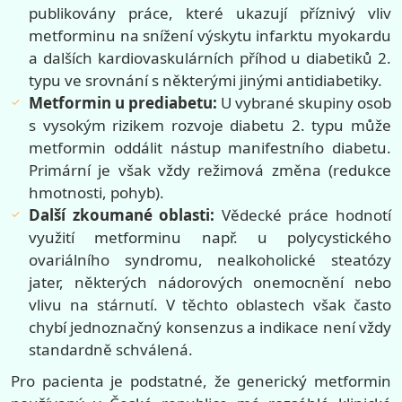
publikovány práce, které ukazují příznivý vliv
metforminu na snížení výskytu infarktu myokardu
a dalších kardiovaskulárních příhod u diabetiků 2.
typu ve srovnání s některými jinými antidiabetiky.
Metformin u prediabetu:
U vybrané skupiny osob
s vysokým rizikem rozvoje diabetu 2. typu může
metformin oddálit nástup manifestního diabetu.
Primární je však vždy režimová změna (redukce
hmotnosti, pohyb).
Další zkoumané oblasti:
Vědecké práce hodnotí
využití metforminu např. u polycystického
ovariálního syndromu, nealkoholické steatózy
jater, některých nádorových onemocnění nebo
vlivu na stárnutí. V těchto oblastech však často
chybí jednoznačný konsenzus a indikace není vždy
standardně schválená.
Pro pacienta je podstatné, že generický metformin