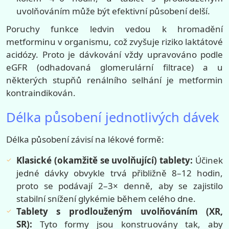
uvolňováním může být efektivní působení delší.
Poruchy funkce ledvin vedou k hromadění
metforminu v organismu, což zvyšuje riziko laktátové
acidózy. Proto je dávkování vždy upravováno podle
eGFR (odhadovaná glomerulární filtrace) a u
některých stupňů renálního selhání je metformin
kontraindikován.
Délka působení jednotlivých dávek
Délka působení závisí na lékové formě:
Klasické (okamžitě se uvolňující) tablety:
Účinek
jedné dávky obvykle trvá přibližně 8–12 hodin,
proto se podávají 2–3× denně, aby se zajistilo
stabilní snížení glykémie během celého dne.
Tablety s prodlouženým uvolňováním (XR,
SR):
Tyto formy jsou konstruovány tak, aby