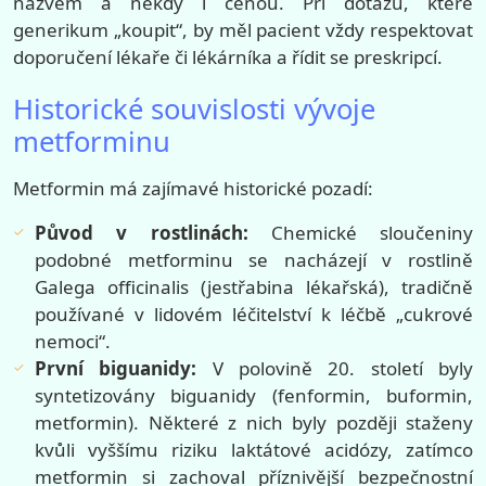
názvem a někdy i cenou. Při dotazu, které
generikum „koupit“, by měl pacient vždy respektovat
doporučení lékaře či lékárníka a řídit se preskripcí.
Historické souvislosti vývoje
metforminu
Metformin má zajímavé historické pozadí:
Původ v rostlinách:
Chemické sloučeniny
podobné metforminu se nacházejí v rostlině
Galega officinalis (jestřabina lékařská), tradičně
používané v lidovém léčitelství k léčbě „cukrové
nemoci“.
První biguanidy:
V polovině 20. století byly
syntetizovány biguanidy (fenformin, buformin,
metformin). Některé z nich byly později staženy
kvůli vyššímu riziku laktátové acidózy, zatímco
metformin si zachoval příznivější bezpečnostní