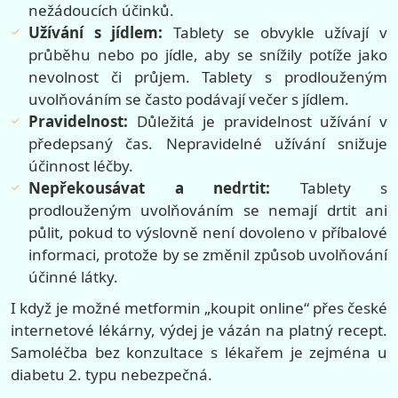
nežádoucích účinků.
Užívání s jídlem:
Tablety se obvykle užívají v
průběhu nebo po jídle, aby se snížily potíže jako
nevolnost či průjem. Tablety s prodlouženým
uvolňováním se často podávají večer s jídlem.
Pravidelnost:
Důležitá je pravidelnost užívání v
předepsaný čas. Nepravidelné užívání snižuje
účinnost léčby.
Nepřekousávat a nedrtit:
Tablety s
prodlouženým uvolňováním se nemají drtit ani
půlit, pokud to výslovně není dovoleno v příbalové
informaci, protože by se změnil způsob uvolňování
účinné látky.
I když je možné metformin „koupit online“ přes české
internetové lékárny, výdej je vázán na platný recept.
Samoléčba bez konzultace s lékařem je zejména u
diabetu 2. typu nebezpečná.