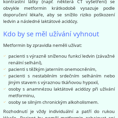
kontrastní látky (např. některá CT vyšetření) se
obvykle metformin krátkodobě vysazuje podle
doporučení lékaře, aby se snížilo riziko poškození
ledvin a následné laktátové acidózy.
Kdo by se měl užívání vyhnout
Metformin by zpravidla neměli užívat:
pacienti s výrazně sníženou funkcí ledvin (závažné
renální selhání),
pacienti s těžkým jaterním onemocněním,
pacienti s nestabilním srdečním selháním nebo
jiným stavem s výraznou tkáňovou hypoxií,
osoby s anamnézou laktátové acidózy při užívání
metforminu,
osoby se silným chronickým alkoholismem.
Rozhodnutí je vždy individuální a patří do rukou
lékaře. Pacient by neměl metformin zahajovat ani