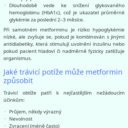
Dlouhodobě vede ke snížení glykovaného
hemoglobinu (HbA1c), což je ukazatel průměrné
glykémie za poslední 2–3 měsíce.
Při samotném metforminu je riziko hypoglykémie
nízké, ale zvyšuje se, pokud je kombinován s jinými
antidiabetiky, která stimulují uvolnění inzulinu nebo
pokud pacient hladoví či nadměrně fyzicky zatěžuje
organismus.
Jaké trávicí potíže může metformin
způsobit
Trávicí obtíže patří k nejčastějším nežádoucím
účinkům:
Průjem, někdy výrazný
Nevolnost
Zvracení (méně často)