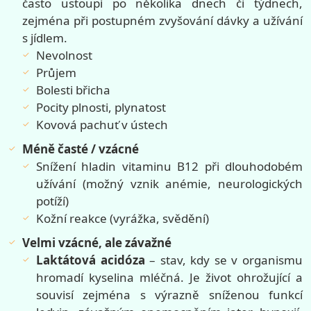
často ustoupí po několika dnech či týdnech,
zejména při postupném zvyšování dávky a užívání
s jídlem.
Nevolnost
Průjem
Bolesti břicha
Pocity plnosti, plynatost
Kovová pachuť v ústech
Méně časté / vzácné
Snížení hladin vitaminu B12 při dlouhodobém
užívání (možný vznik anémie, neurologických
potíží)
Kožní reakce (vyrážka, svědění)
Velmi vzácné, ale závažné
Laktátová acidóza
– stav, kdy se v organismu
hromadí kyselina mléčná. Je život ohrožující a
souvisí zejména s výrazně sníženou funkcí