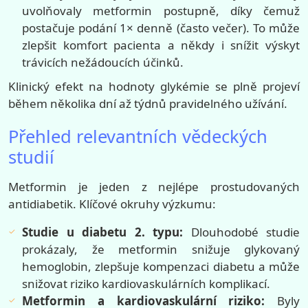
uvolňovaly metformin postupně, díky čemuž
postačuje podání 1× denně (často večer). To může
zlepšit komfort pacienta a někdy i snížit výskyt
trávicích nežádoucích účinků.
Klinický efekt na hodnoty glykémie se plně projeví
během několika dní až týdnů pravidelného užívání.
Přehled relevantních vědeckých
studií
Metformin je jeden z nejlépe prostudovaných
antidiabetik. Klíčové okruhy výzkumu:
Studie u diabetu 2. typu:
Dlouhodobé studie
prokázaly, že metformin snižuje glykovaný
hemoglobin, zlepšuje kompenzaci diabetu a může
snižovat riziko kardiovaskulárních komplikací.
Metformin a kardiovaskulární riziko:
Byly