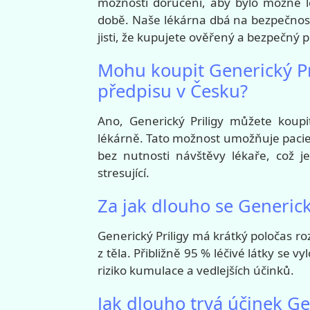
možnosti doručení, aby bylo možné lé
době. Naše lékárna dbá na bezpečnost 
jisti, že kupujete ověřený a bezpečný 
Mohu koupit Generický Pr
předpisu v Česku?
Ano, Generický Priligy můžete koupi
lékárně. Tato možnost umožňuje pacie
bez nutnosti návštěvy lékaře, což
stresující.
Za jak dlouho se Generický
Generický Priligy má krátký poločas r
z těla. Přibližně 95 % léčivé látky se v
riziko kumulace a vedlejších účinků.
Jak dlouho trvá účinek Ge