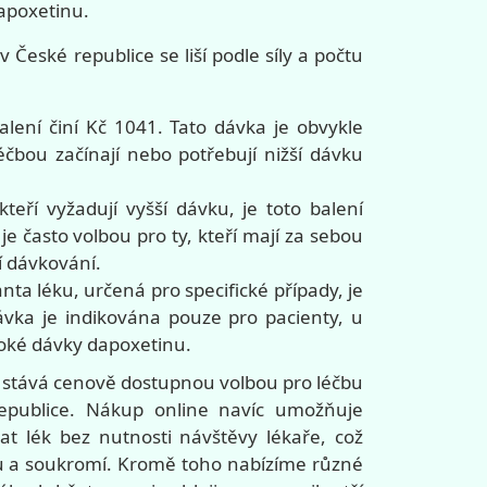
apoxetinu.
v České republice se liší podle síly a počtu
alení činí Kč 1041. Tato dávka je obvykle
čbou začínají nebo potřebují nižší dávku
kteří vyžadují vyšší dávku, je toto balení
e často volbou pro ty, kteří mají za sebou
í dávkování.
ianta léku, určená pro specifické případy, je
vka je indikována pouze pro pacienty, u
oké dávky dapoxetinu.
y stává cenově dostupnou volbou pro léčbu
epublice. Nákup online navíc umožňuje
at lék bez nutnosti návštěvy lékaře, což
rtu a soukromí. Kromě toho nabízíme různé