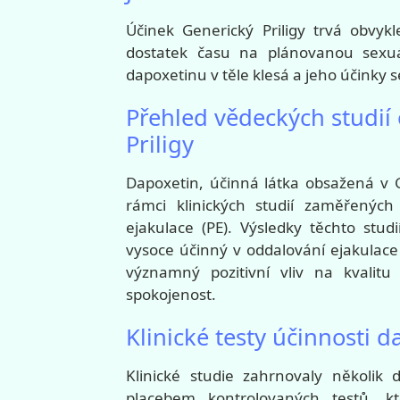
Účinek Generický Priligy trvá obvyk
dostatek času na plánovanou sexuál
dapoxetinu v těle klesá a jeho účinky se
Přehled vědeckých studií 
Priligy
Dapoxetin, účinná látka obsažená v G
rámci klinických studií zaměřených
ejakulace (PE). Výsledky těchto stud
vysoce účinný v oddalování ejakulac
významný pozitivní vliv na kvalitu
spokojenost.
Klinické testy účinnosti 
Klinické studie zahrnovaly několik
placebem kontrolovaných testů, kt