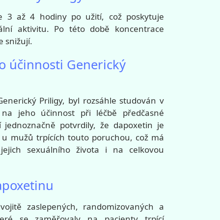
le 3 až 4 hodiny po užití, což poskytuje
ní aktivitu. Po této době koncentrace
 snižují.
o účinnosti Generický
enerický Priligy, byl rozsáhle studován v
 na jeho účinnost při léčbě předčasné
ií jednoznačně potvrdily, že dapoxetin je
e u mužů trpících touto poruchou, což má
 jejich sexuálního života i na celkovou
dapoxetinu
 dvojitě zaslepených, randomizovaných a
eré se zaměřovaly na pacienty trpící