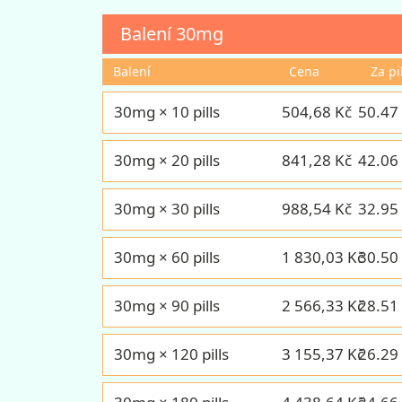
Balení
30mg
Balení
Cena
Za pi
30mg × 10 pills
504,68 Kč
50.47
30mg × 20 pills
841,28 Kč
42.06
30mg × 30 pills
988,54 Kč
32.95
30mg × 60 pills
1 830,03 Kč
30.50
30mg × 90 pills
2 566,33 Kč
28.51
30mg × 120 pills
3 155,37 Kč
26.29