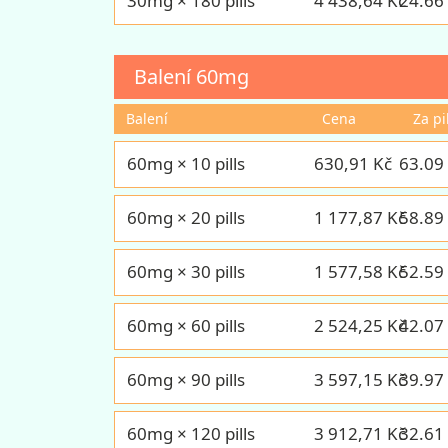
30mg × 180 pills
4 438,64 Kč
24.66
Balení
60mg
Balení
Cena
Za pi
60mg × 10 pills
630,91 Kč
63.09
60mg × 20 pills
1 177,87 Kč
58.89
60mg × 30 pills
1 577,58 Kč
52.59
60mg × 60 pills
2 524,25 Kč
42.07
60mg × 90 pills
3 597,15 Kč
39.97
60mg × 120 pills
3 912,71 Kč
32.61