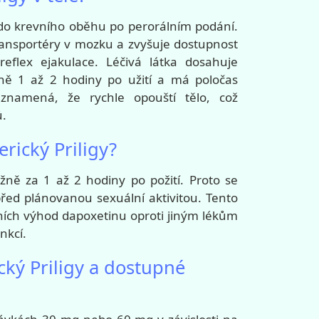
e do krevního oběhu po perorálním podání.
ransportéry v mozku a zvyšuje dostupnost
eflex ejakulace. Léčivá látka dosahuje
žně 1 až 2 hodiny po užití a má poločas
 znamená, že rychle opouští tělo, což
ů.
rický Priligy?
ližně za 1 až 2 hodiny po požití. Proto se
před plánovanou sexuální aktivitou. Tento
vních výhod dapoxetinu oproti jiným lékům
nkcí.
cký Priligy a dostupné