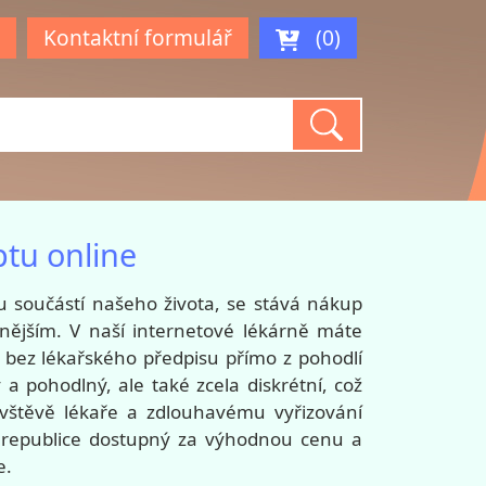
Kontaktní formulář
(0)
ptu online
u součástí našeho života, se stává nákup
ějším. V naší internetové lékárně máte
y bez lékařského předpisu přímo z pohodlí
a pohodlný, ale také zcela diskrétní, což
štěvě lékaře a zdlouhavému vyřizování
ké republice dostupný za výhodnou cenu a
e.