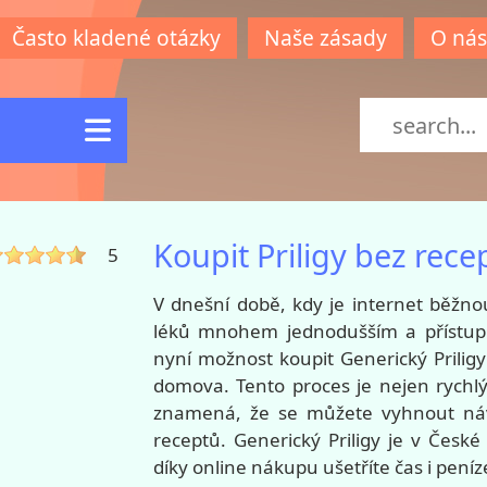
Často kladené otázky
Naše zásady
O nás
Koupit
Priligy bez rece
5
V dnešní době, kdy je internet běžno
léků mnohem jednodušším a přístupn
nyní možnost koupit Generický Prilig
domova. Tento proces je nejen rychlý 
znamená, že se můžete vyhnout náv
receptů. Generický Priligy je v Čes
díky online nákupu ušetříte čas i peníz