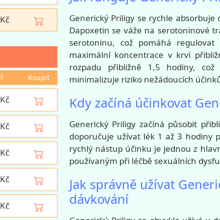
Generický Priligy se rychle absorbuj
Kč
Dapoxetin se váže na serotoninové t
serotoninu, což pomáhá regulovat r
maximální koncentrace v krvi přibli
rozpadu přibližně 1,5 hodiny, což
ll
Koupit
minimalizuje riziko nežádoucích účink
Kč
Kdy začíná účinkovat Gene
Generický Priligy začíná působit přib
Kč
doporučuje užívat lék 1 až 3 hodiny 
rychlý nástup účinku je jednou z hla
Kč
používaným při léčbě sexuálních dysfu
Kč
Jak správně užívat Generi
dávkování
Kč