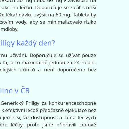
 dávkách 30 mg nebo 60 mg v závislosti na
eakci na léčbu. Doporučuje se začít s nižší
e lékař dávku zvýšit na 60 mg. Tableta by
tvím vody, aby se minimalizovalo riziko
o mdloby.
iligy každý den?
ímu užívání. Doporučuje se užívat pouze
ivita, a to maximálně jednou za 24 hodin.
edlejších účinků a není doporučeno bez
line v ČR
 Generický Priligy za konkurenceschopné
k efektivní léčbě předčasné ejakulace bez
jeme si, že dostupnost a cena léčivých
běru léčby, proto jsme připravili cenově