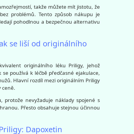
amozřejmostí, takže můžete mít jistotu, že
 bez problémů. Tento způsob nákupu je
hledají pohodlnou a bezpečnou alternativu
ak se liší od originálního
vivalent originálního léku Priligy, jehož
k se používá k léčbě předčasné ejakulace,
užů. Hlavní rozdíl mezi originálním Priligy
v ceně.
tou, protože nevyžaduje náklady spojené s
hranou. Přesto obsahuje stejnou účinnou
Priligy: Dapoxetin