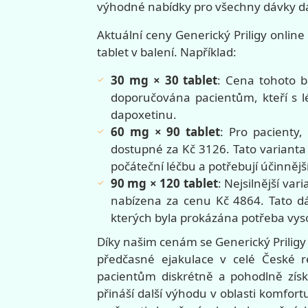
výhodné nabídky pro všechny dávky d
Aktuální ceny Generický Priligy online 
tablet v balení. Například:
30 mg × 30 tablet
: Cena tohoto b
doporučována pacientům, kteří s lé
dapoxetinu.
60 mg × 90 tablet
: Pro pacienty, 
dostupné za Kč 3126. Tato varianta j
počáteční léčbu a potřebují účinnějš
90 mg × 120 tablet
: Nejsilnější var
nabízena za cenu Kč 4864. Tato dá
kterých byla prokázána potřeba vys
Díky našim cenám se Generický Prilig
předčasné ejakulace v celé České r
pacientům diskrétně a pohodlně získ
přináší další výhodu v oblasti komfo