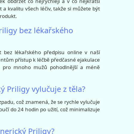
k obdržet co nejrychleji a v co nejkratší
a kvalitu všech léčiv, takže si můžete být
produkt.
iligy bez lékařského
t bez lékařského předpisu online v naší
ntům přístup k léčbě předčasné ejakulace
 je pro mnoho mužů pohodlnější a méně
 Priligy vylučuje z těla?
ozpadu, což znamená, že se rychle vylučuje
yloučí do 24 hodin po užití, což minimalizuje
nerický Priligy?