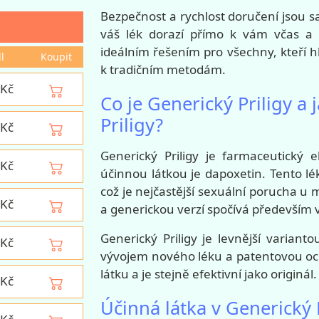
Bezpečnost a rychlost doručení jsou s
váš lék dorazí přímo k vám včas a
ideálním řešením pro všechny, kteří 
ll
Koupit
k tradičním metodám.
Kč
Co je Generický Priligy a j
Priligy?
Kč
Generický Priligy je farmaceutický ek
Kč
účinnou látkou je dapoxetin. Tento lé
což je nejčastější sexuální porucha u m
Kč
a generickou verzí spočívá především 
Generický Priligy je levnější varian
Kč
vývojem nového léku a patentovou oc
látku a je stejně efektivní jako originál.
Kč
Účinná látka v Generický 