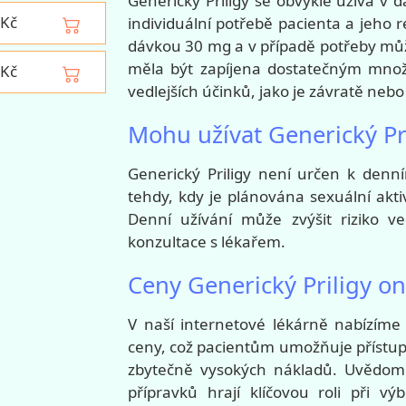
Generický Priligy se obvykle užívá v
Kč
individuální potřebě pacienta a jeho r
dávkou 30 mg a v případě potřeby můž
měla být zapíjena dostatečným množs
Kč
vedlejších účinků, jako je závratě neb
Mohu užívat Generický Pr
Generický Priligy není určen k denn
tehdy, kdy je plánována sexuální akt
Denní užívání může zvýšit riziko v
konzultace s lékařem.
Ceny Generický Priligy on
V naší internetové lékárně nabízíme
ceny, což pacientům umožňuje přístup 
zbytečně vysokých nákladů. Uvědomu
přípravků hrají klíčovou roli při vý