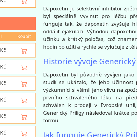
Kč
Dapoxetin je selektivní inhibitor zpě
byl speciálně vyvinut pro léčbu p
funguje tak, že dapoxetin zvyšuje 
oddálit ejakulaci. Výhodou dapoxetin
ll
Koupit
účinku a krátký poločas, což zname
hodin po užití a rychle se vylučuje z těl
Kč
Historie vývoje Generický 
Kč
Dapoxetin byl původně vyvíjen jako
studií se ukázalo, že jeho účinnost
Kč
výzkumníci si všimli jeho vlivu na zpož
prvního schváleného léku na předča
Kč
schválen k prodeji v Evropské unii
Generický Priligy následoval krátce po
Kč
formu.
Kč
Jak funguje Generický Pril