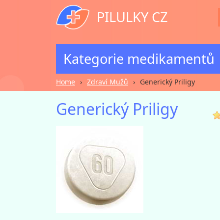
PILULKY CZ
Kategorie medikamentů
Home
Zdraví Mužů
Generický Priligy
Generický Priligy