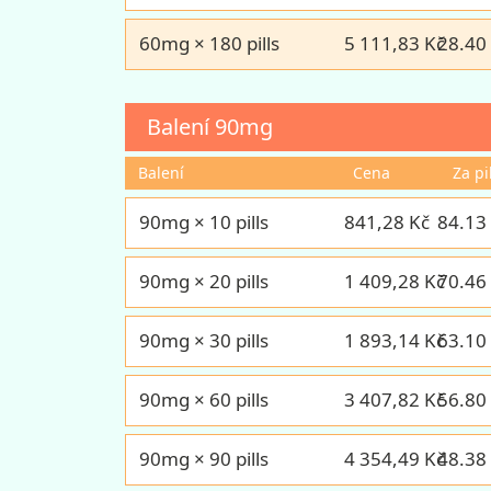
60mg × 180 pills
5 111,83 Kč
28.40
Balení
90mg
Balení
Cena
Za pi
90mg × 10 pills
841,28 Kč
84.13
90mg × 20 pills
1 409,28 Kč
70.46
90mg × 30 pills
1 893,14 Kč
63.10
90mg × 60 pills
3 407,82 Kč
56.80
90mg × 90 pills
4 354,49 Kč
48.38