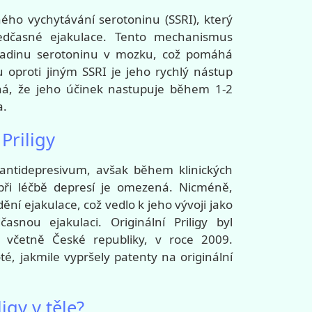
tného vychytávání serotoninu (SSRI), který
ředčasné ejakulace. Tento mechanismus
hladinu serotoninu v mozku, což pomáhá
u oproti jiným SSRI je jeho rychlý nástup
ná, že jeho účinek nastupuje během 1-2
a.
Priligy
 antidepresivum, avšak během klinických
 při léčbě depresí je omezená. Nicméně,
dění ejakulace, což vedlo k jeho vývoji jako
snou ejakulaci. Originální Priligy byl
, včetně České republiky, v roce 2009.
té, jakmile vypršely patenty na originální
igy v těle?